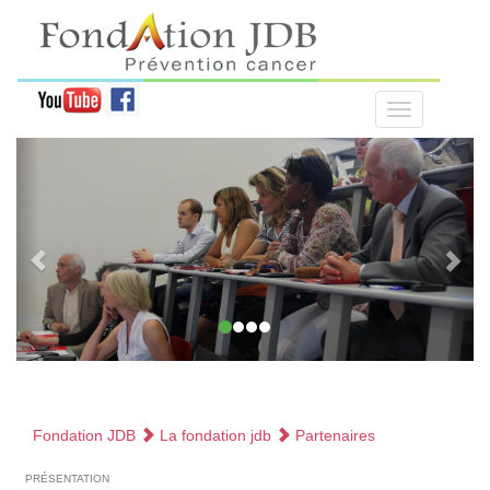
Fondation JDB
La fondation jdb
Partenaires
présentation