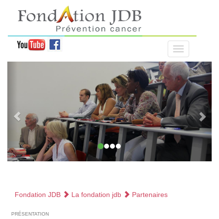
Fondation JDB
La fondation jdb
Partenaires
présentation