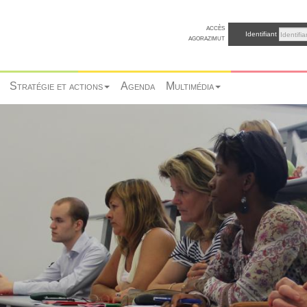
accès
Identifiant
agorazimut
Stratégie et actions
Agenda
Multimédia