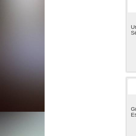
U
Sé
Gr
E