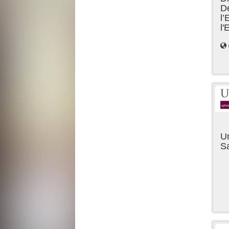
D
l’
l
Un
Sa