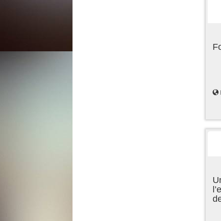
F
Un
l’
d