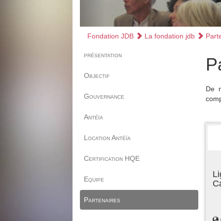
Fondation JDB
La fondation jdb
Parte
présentation
P
Objectif
De n
Gouvernance
comp
Antéïa
Location Antéïa
Certification HQE
Li
Equipe
C
Partenaires