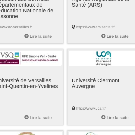
épartementaux de
Santé (ARS)
Education Nationale de
'Essonne
www.ac-versailles.fr
https://www.ars.sante.fr/
Lire la suite
Lire la suite
iversité de Versailles
Université Clermont
int-Quentin-en-Yvelines
Auvergne
https://www.uca.fr/
Lire la suite
Lire la suite