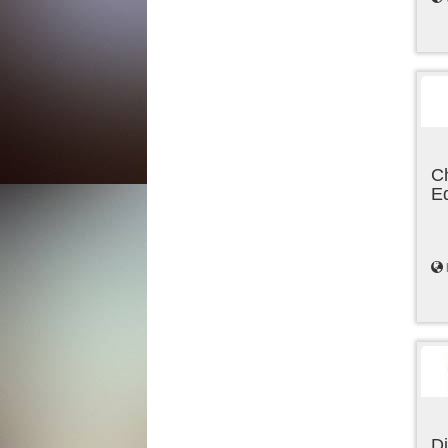
C
E
Di