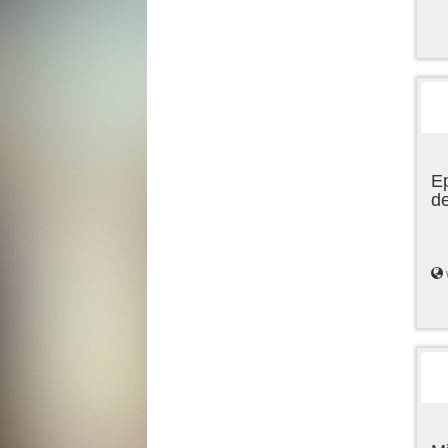
Ep
de