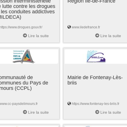
ssion interministérielle
Région Ile-de-France
 lutte contre les drogues
 les conduites addictives
MILDECA)
https://www.drogues.gouv.fr/
www.iledefrance.fr
Lire la suite
Lire la suite
ommunauté de
Mairie de Fontenay-Lès-
ommunes du Pays de
briis
imours (CCPL)
www.cc-paysdelimours.fr
https://www.fontenay-les-briis.fr
Lire la suite
Lire la suite