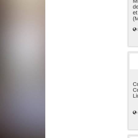
Mi
de
et
(
C
C
L