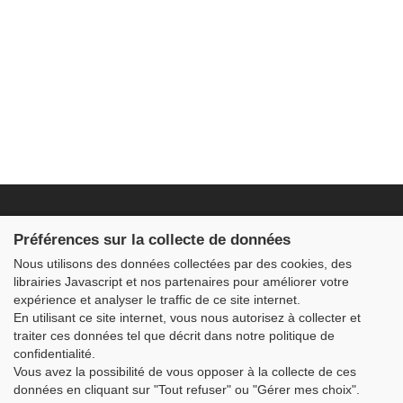
Fondation JDB
Préférences sur la collecte de données
2 – 4 rue du Mont Louvet
Nous utilisons des données collectées par des cookies, des
91640 FONTENAY LES BRIIS
contact@fondationjdb.org
librairies Javascript et nos partenaires pour améliorer votre
01 60 80 64 60
expérience et analyser le traffic de ce site internet.
En utilisant ce site internet, vous nous autorisez à collecter et
liens rapides :
traiter ces données tel que décrit dans notre politique de
confidentialité.
> Recherche
> Contact
Vous avez la possibilité de vous opposer à la collecte de ces
> Mentions légales
données en cliquant sur "Tout refuser" ou "Gérer mes choix".
> Newsletter