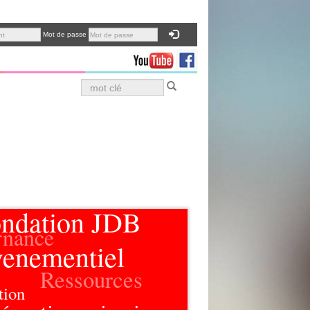
Mot de passe
ndation JDB
rnance
enementiel
Ressources
tion