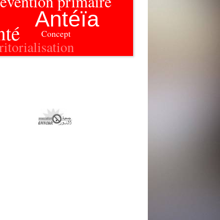
évention primaire
Antéïa
nté
Concept
ritorialisation