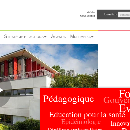
accès
Identifiant
agorazimut
Stratégie et actions
Agenda
Multimédia
Fo
Pédagogique
Gouve
Ev
Education pour la santé
Epidémiologie
Innova
Diplôme universitaire