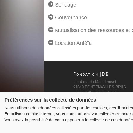
Sondage
Gouvernance
Mutualisation des ressources et 
Location Antéïa
Fondation JDB
2 – 4 rue du Mont Louvet
91640 FONTENAY LES BRIIS
contact@fondationjdb.org
01 60 80 64 60
Préférences sur la collecte de données
Nous utilisons des données collectées par des cookies, des librairies 
En utilisant ce site internet, vous nous autorisez à collecter et traite
Vous avez la possibilité de vous opposer à la collecte de ces donnée