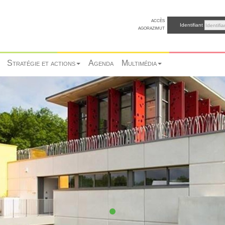
accès
Identifiant
agorazimut
Stratégie et actions
Agenda
Multimédia