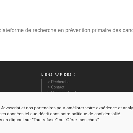
plateforme de recherche en prévention primaire des can
liens rapides :
> Recherche
> Contact
> Mentions légales
> Newsletter
> Plan du site
Javascript et nos partenaires pour améliorer votre expérience et analyser
> Actualités
r ces données tel que décrit dans notre politique de confidentialité.
> Partenaires
> Préparer sa visite
s en cliquant sur "Tout refuser" ou "Gérer mes choix".
©Azimut Communication - Création sites internet & Bornes interactives