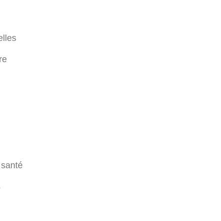
lles
re
 santé
s