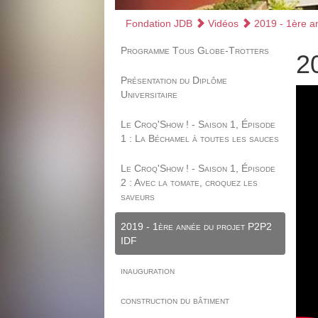
Fondation JDB
Vidéos
2019 - 1ère a
Programme Tous Globe-Trotters
2
Présentation du Diplôme
Universitaire
Le Croq'Show ! - Saison 1, Épisode
1 : La Béchamel à toutes les sauces
Le Croq'Show ! - Saison 1, Épisode
2 : Avec la tomate, croquez les
saveurs
2019 - 1ère année du projet P2P2
IDF
inauguration
construction du bâtiment