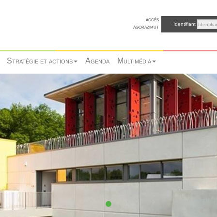
accès
Identifiant
agorazimut
Stratégie et actions
Agenda
Multimédia