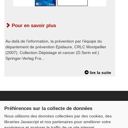
Pour en savoir plus
Au-delà de l’information, la prévention par l’équipe du
département de prévention Epidaure, CRLC Montpellier
(2007). Collection Dépistage et cancer (D.Serin ed.)
Springer-Verlag Fra...
lire la suite
Fondation JDB
Préférences sur la collecte de données
2 – 4 rue du Mont Louvet
Nous utilisons des données collectées par des cookies, des
91640 FONTENAY LES BRIIS
contact@fondationjdb.org
librairies Javascript et nos partenaires pour améliorer votre
01 60 80 64 60
expérience et analyser le traffic de ce site internet.