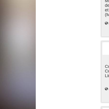
Mi
de
et
(
C
C
L