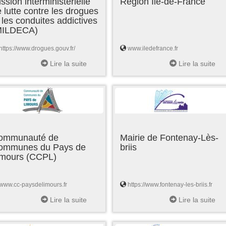
ssion interministérielle
Région Ile-de-France
 lutte contre les drogues
 les conduites addictives
MILDECA)
https://www.drogues.gouv.fr/
www.iledefrance.fr
Lire la suite
Lire la suite
ommunauté de
Mairie de Fontenay-Lès-
ommunes du Pays de
briis
imours (CCPL)
www.cc-paysdelimours.fr
https://www.fontenay-les-briis.fr
Lire la suite
Lire la suite