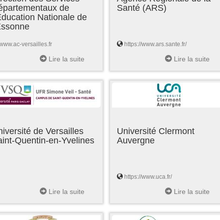
épartementaux de
Santé (ARS)
Education Nationale de
'Essonne
www.ac-versailles.fr
https://www.ars.sante.fr/
Lire la suite
Lire la suite
iversité de Versailles
Université Clermont
int-Quentin-en-Yvelines
Auvergne
https://www.uca.fr/
Lire la suite
Lire la suite