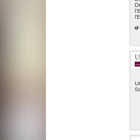
D
l’
l
Un
Sa