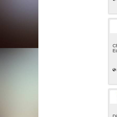
C
E
Di