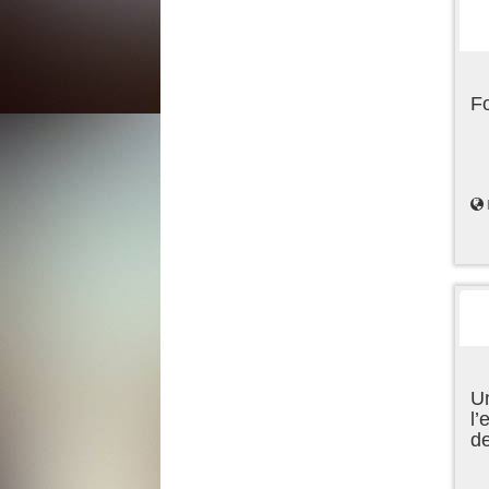
F
Un
l’
d