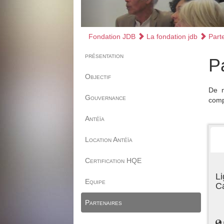
Fondation JDB
La fondation jdb
Parte
présentation
P
Objectif
De n
Gouvernance
comp
Antéïa
Location Antéïa
Certification HQE
Li
Equipe
C
Partenaires