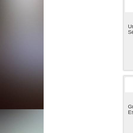
U
Sé
Gr
E