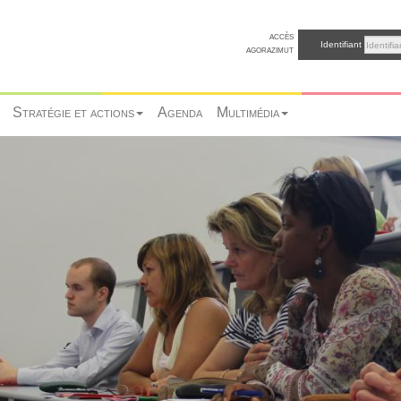
accès
Identifiant
agorazimut
Stratégie et actions
Agenda
Multimédia