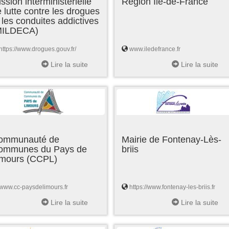
ssion interministérielle
Région Ile-de-France
 lutte contre les drogues
 les conduites addictives
MILDECA)
https://www.drogues.gouv.fr/
www.iledefrance.fr
Lire la suite
Lire la suite
ommunauté de
Mairie de Fontenay-Lès-
ommunes du Pays de
briis
imours (CCPL)
www.cc-paysdelimours.fr
https://www.fontenay-les-briis.fr
Lire la suite
Lire la suite