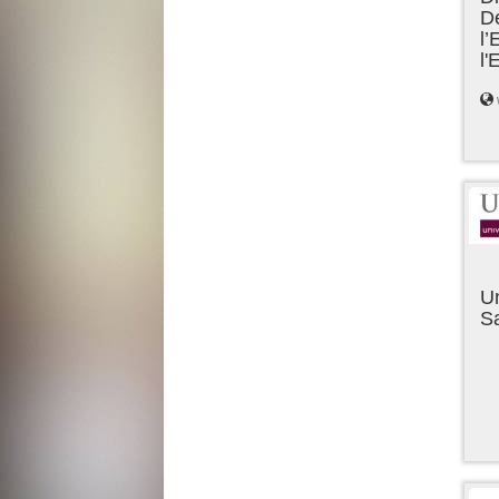
D
l’
l
Un
Sa