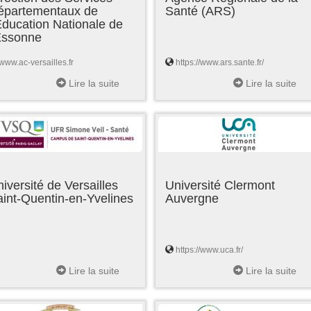
épartementaux de
Santé (ARS)
Education Nationale de
'Essonne
www.ac-versailles.fr
https://www.ars.sante.fr/
Lire la suite
Lire la suite
iversité de Versailles
Université Clermont
int-Quentin-en-Yvelines
Auvergne
https://www.uca.fr/
Lire la suite
Lire la suite