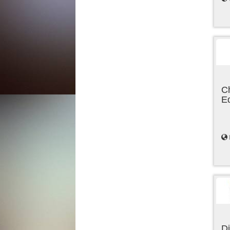
C
E
Di