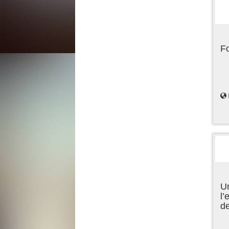
F
Un
l’
d