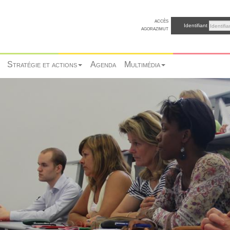
accès
Identifiant
agorazimut
Stratégie et actions
Agenda
Multimédia