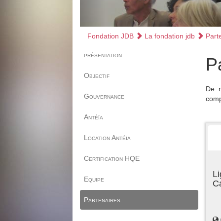
Fondation JDB
La fondation jdb
Parte
présentation
P
Objectif
De n
Gouvernance
comp
Antéïa
Location Antéïa
Certification HQE
Li
Equipe
C
Partenaires