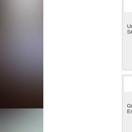
U
Sé
Gr
E