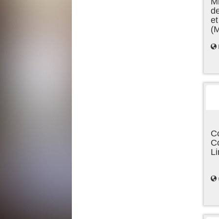
Mi
de
et
(
C
C
L