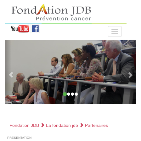
Fondation JDB
La fondation jdb
Partenaires
présentation