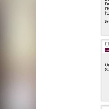
D
l’
l
Un
Sa