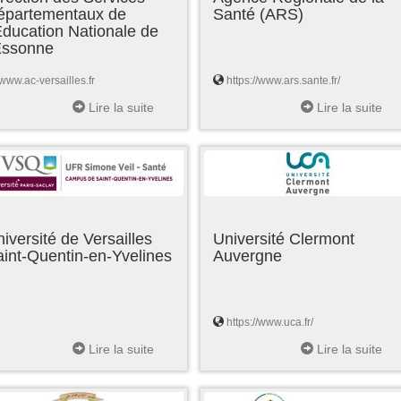
épartementaux de
Santé (ARS)
Education Nationale de
'Essonne
www.ac-versailles.fr
https://www.ars.sante.fr/
Lire la suite
Lire la suite
iversité de Versailles
Université Clermont
int-Quentin-en-Yvelines
Auvergne
https://www.uca.fr/
Lire la suite
Lire la suite