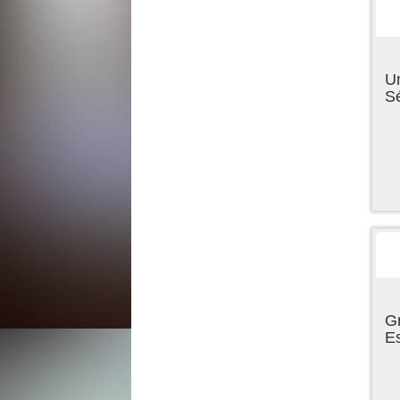
U
Sé
Gr
E