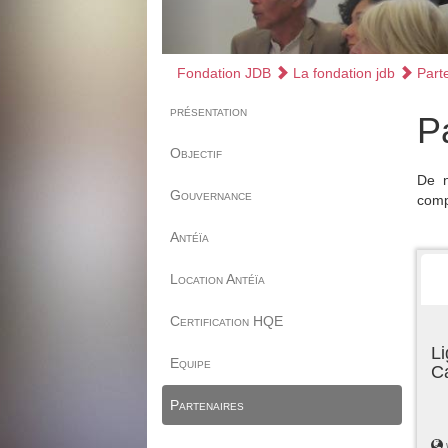
Fondation JDB
La fondation jdb
Parte
présentation
P
Objectif
De n
Gouvernance
comp
Antéïa
Location Antéïa
Certification HQE
Li
Equipe
C
Partenaires