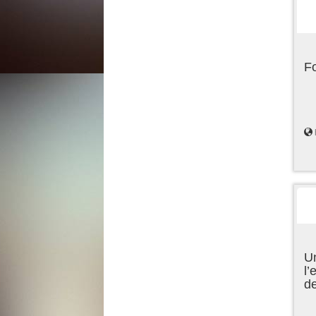
F
Un
l’
d