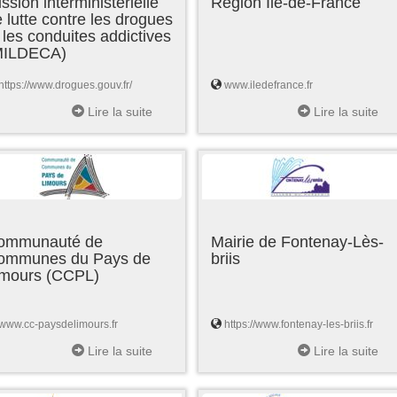
ssion interministérielle
Région Ile-de-France
 lutte contre les drogues
 les conduites addictives
MILDECA)
https://www.drogues.gouv.fr/
www.iledefrance.fr
Lire la suite
Lire la suite
ommunauté de
Mairie de Fontenay-Lès-
ommunes du Pays de
briis
imours (CCPL)
www.cc-paysdelimours.fr
https://www.fontenay-les-briis.fr
Lire la suite
Lire la suite