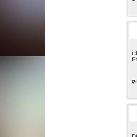
C
E
Di