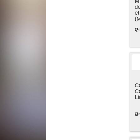
Mi
de
et
(
C
C
L