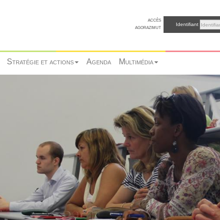
accès
Identifiant
agorazimut
Stratégie et actions
Agenda
Multimédia