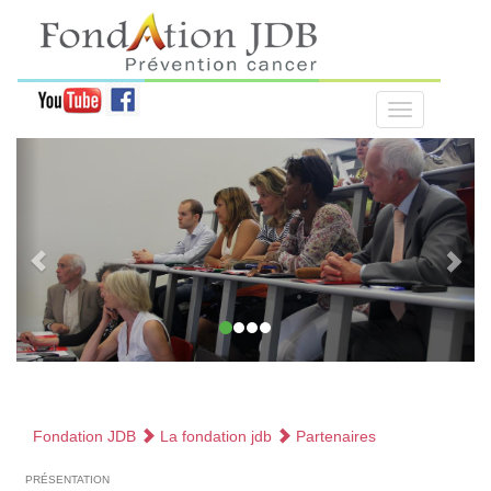
Fondation JDB
La fondation jdb
Partenaires
présentation