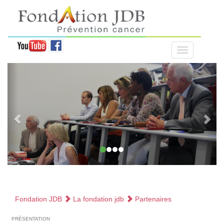
Fondation JDB
La fondation jdb
Partenaires
présentation