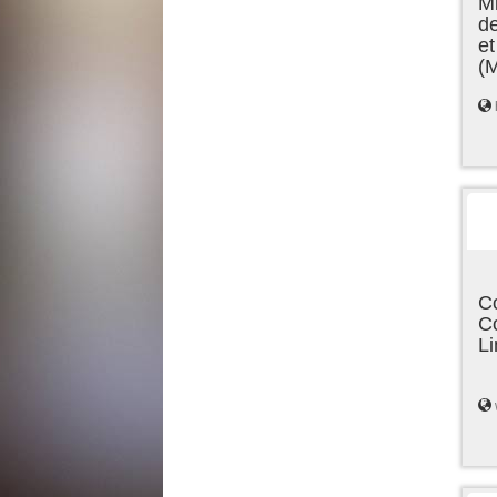
Mi
de
et
(
C
C
L