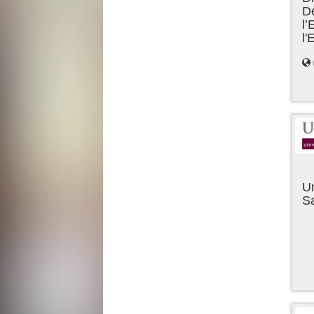
D
l’
l
Un
Sa