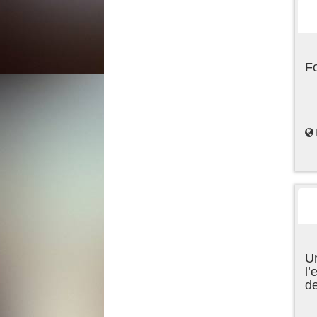
F
Un
l’
d