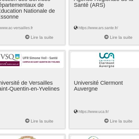
épartementaux de
Santé (ARS)
Education Nationale de
'Essonne
www.ac-versailles.fr
https://www.ars.sante.fr/
Lire la suite
Lire la suite
iversité de Versailles
Université Clermont
int-Quentin-en-Yvelines
Auvergne
https://www.uca.fr/
Lire la suite
Lire la suite