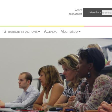
accès
Identifiant
agorazimut
Stratégie et actions
Agenda
Multimédia