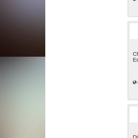
C
E
Di