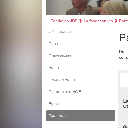
Fondation JDB
La fondation jdb
Parte
présentation
P
Objectif
De n
Gouvernance
comp
Antéïa
Location Antéïa
Certification HQE
Li
Equipe
C
Partenaires