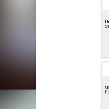
U
Sé
Gr
E