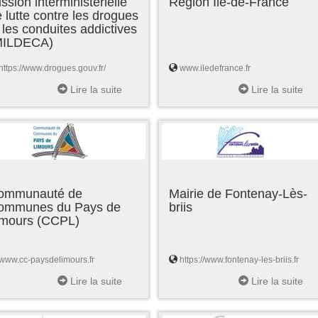
ssion interministérielle
Région Ile-de-France
 lutte contre les drogues
 les conduites addictives
MILDECA)
https://www.drogues.gouv.fr/
www.iledefrance.fr
Lire la suite
Lire la suite
ommunauté de
Mairie de Fontenay-Lès-
ommunes du Pays de
briis
imours (CCPL)
www.cc-paysdelimours.fr
https://www.fontenay-les-briis.fr
Lire la suite
Lire la suite