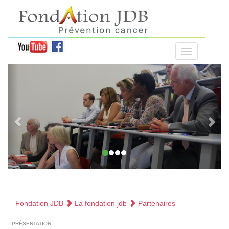
Fondation JDB
La fondation jdb
Partenaires
présentation