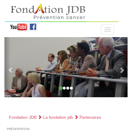
Fondation JDB
La fondation jdb
Partenaires
présentation