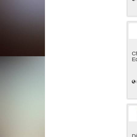
C
E
Di