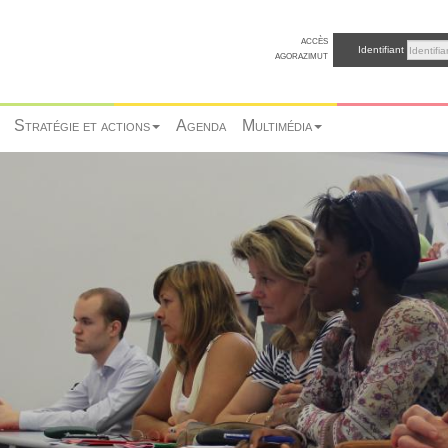
accès
Identifiant
agorazimut
Stratégie et actions
Agenda
Multimédia