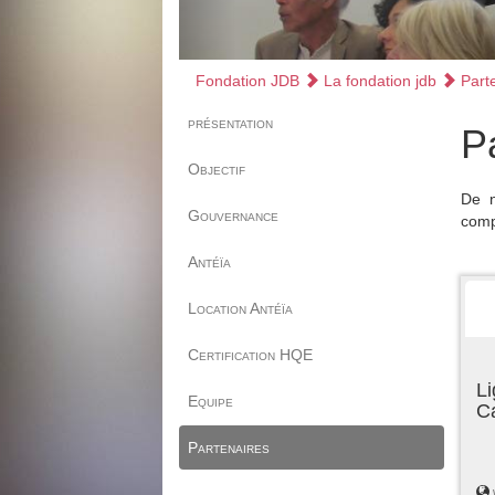
Fondation JDB
La fondation jdb
Parte
présentation
P
Objectif
De n
Gouvernance
comp
Antéïa
Location Antéïa
Certification HQE
Li
Equipe
C
Partenaires