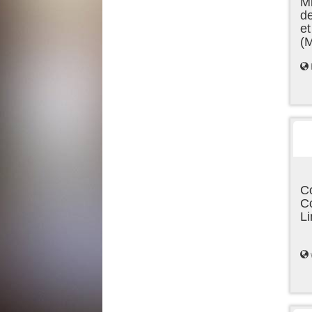
Mi
de
et
(
C
C
L