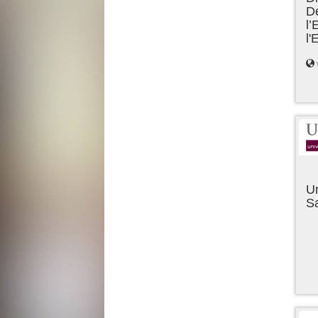
D
l’
l
Un
Sa