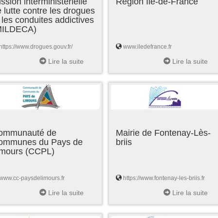
ssion interministérielle
Région Ile-de-France
 lutte contre les drogues
 les conduites addictives
MILDECA)
https://www.drogues.gouv.fr/
www.iledefrance.fr
Lire la suite
Lire la suite
ommunauté de
Mairie de Fontenay-Lès-
ommunes du Pays de
briis
imours (CCPL)
www.cc-paysdelimours.fr
https://www.fontenay-les-briis.fr
Lire la suite
Lire la suite