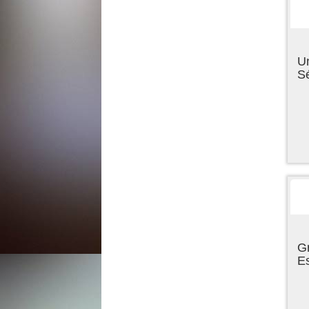
U
Sé
Gr
E