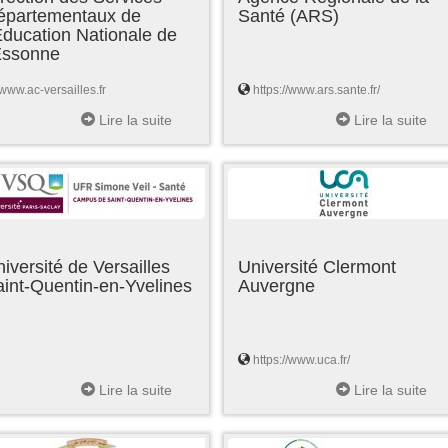
épartementaux de
Santé (ARS)
Education Nationale de
'Essonne
www.ac-versailles.fr
https://www.ars.sante.fr/
Lire la suite
Lire la suite
iversité de Versailles
Université Clermont
int-Quentin-en-Yvelines
Auvergne
https://www.uca.fr/
Lire la suite
Lire la suite