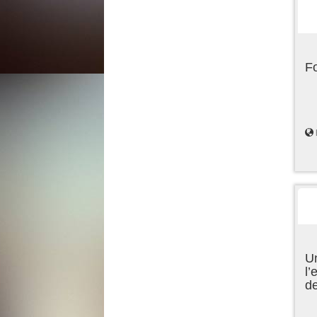
F
Un
l’
d