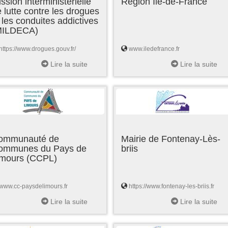
ssion interministérielle
Région Ile-de-France
 lutte contre les drogues
 les conduites addictives
MILDECA)
https://www.drogues.gouv.fr/
www.iledefrance.fr
Lire la suite
Lire la suite
ommunauté de
Mairie de Fontenay-Lès-
ommunes du Pays de
briis
imours (CCPL)
www.cc-paysdelimours.fr
https://www.fontenay-les-briis.fr
Lire la suite
Lire la suite