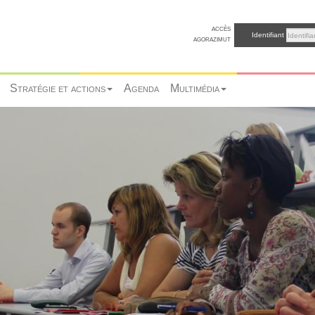
accès
Identifiant
agorazimut
Stratégie et actions
Agenda
Multimédia