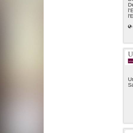
D
l’
l
Un
Sa