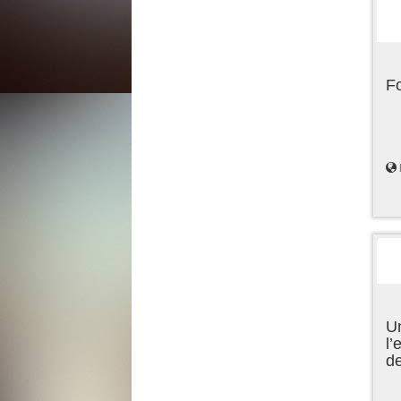
F
Un
l’
d