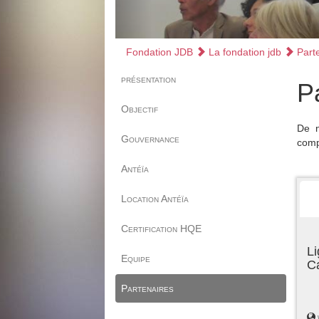
Fondation JDB
La fondation jdb
Parte
présentation
P
Objectif
De n
Gouvernance
comp
Antéïa
Location Antéïa
Certification HQE
Li
Equipe
C
Partenaires