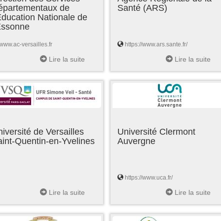
épartementaux de
Santé (ARS)
Education Nationale de
'Essonne
www.ac-versailles.fr
https://www.ars.sante.fr/
Lire la suite
Lire la suite
iversité de Versailles
Université Clermont
int-Quentin-en-Yvelines
Auvergne
https://www.uca.fr/
Lire la suite
Lire la suite