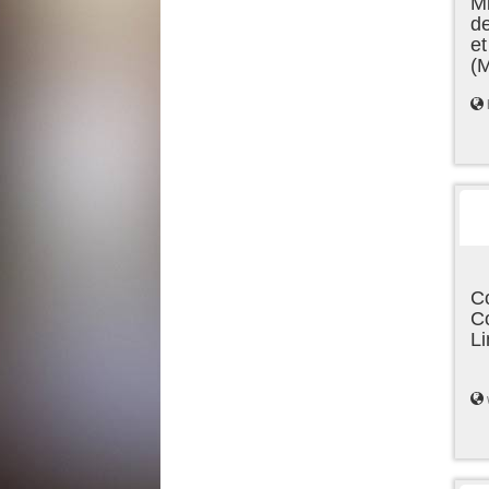
Mi
de
et
(
C
C
L