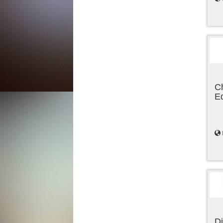
C
E
Di