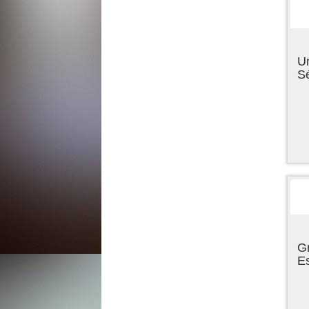
U
Sé
Gr
E