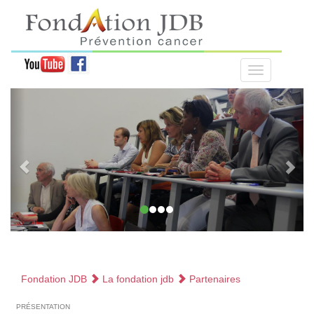
Fondation JDB
La fondation jdb
Partenaires
présentation