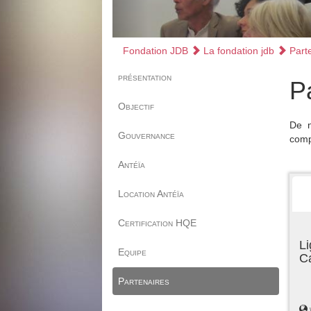
Fondation JDB
La fondation jdb
Parte
présentation
P
Objectif
De n
Gouvernance
comp
Antéïa
Location Antéïa
Certification HQE
Li
Equipe
C
Partenaires