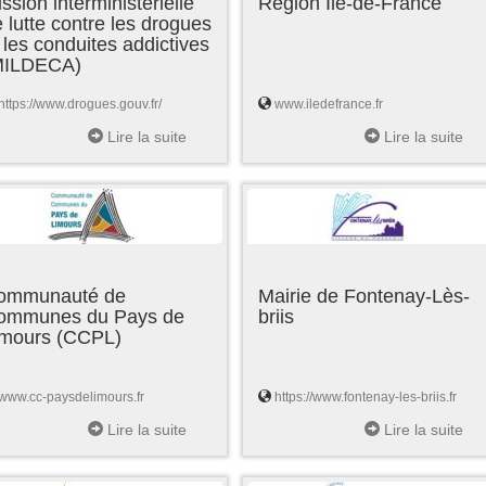
ssion interministérielle
Région Ile-de-France
 lutte contre les drogues
 les conduites addictives
MILDECA)
https://www.drogues.gouv.fr/
www.iledefrance.fr
Lire la suite
Lire la suite
ommunauté de
Mairie de Fontenay-Lès-
ommunes du Pays de
briis
imours (CCPL)
www.cc-paysdelimours.fr
https://www.fontenay-les-briis.fr
Lire la suite
Lire la suite