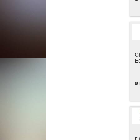
C
E
Di