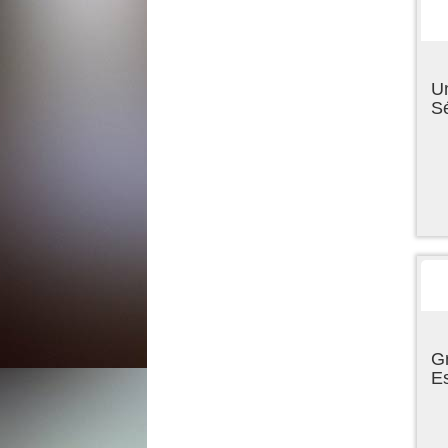
U
Sé
Gr
E