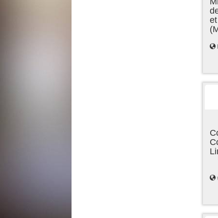
Mi
de
et
(
C
C
L