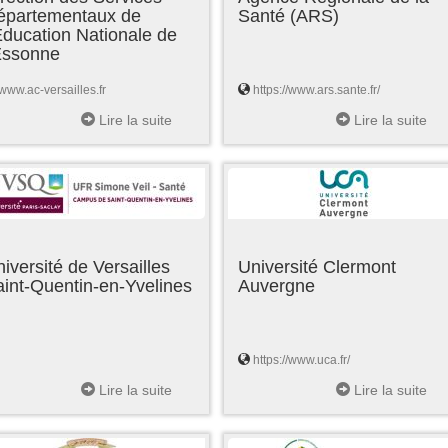
épartementaux de
Santé (ARS)
Education Nationale de
'Essonne
www.ac-versailles.fr
https://www.ars.sante.fr/
Lire la suite
Lire la suite
iversité de Versailles
Université Clermont
int-Quentin-en-Yvelines
Auvergne
https://www.uca.fr/
Lire la suite
Lire la suite