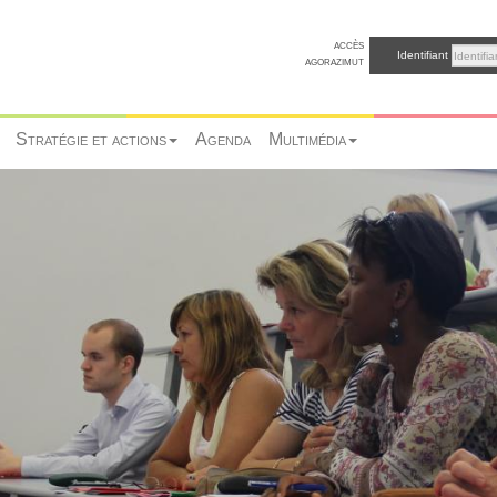
accès
Identifiant
agorazimut
Stratégie et actions
Agenda
Multimédia