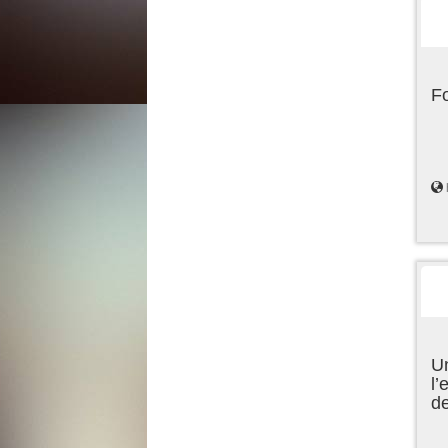
F
Un
l’
d