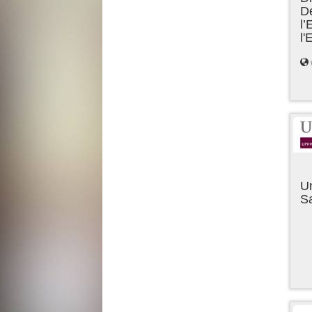
D
l’
l
Un
Sa