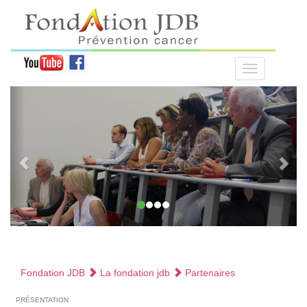
Fondation JDB
La fondation jdb
Partenaires
présentation