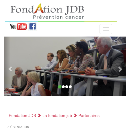
Fondation JDB
La fondation jdb
Partenaires
présentation