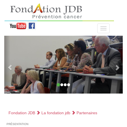
Fondation JDB
La fondation jdb
Partenaires
présentation