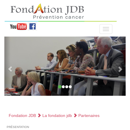
Fondation JDB
La fondation jdb
Partenaires
présentation