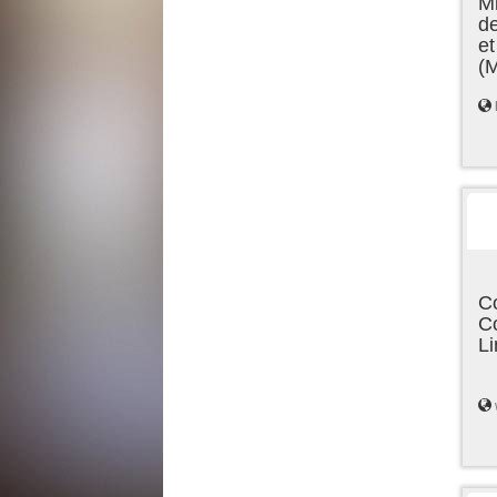
Mi
de
et
(
C
C
L