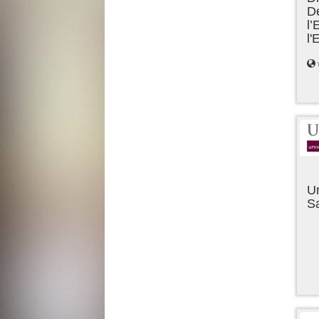
D
l’
l
Un
Sa