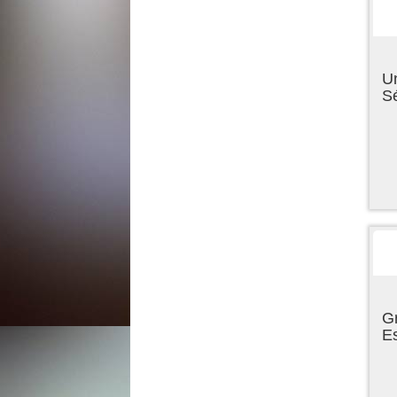
U
Sé
Gr
E