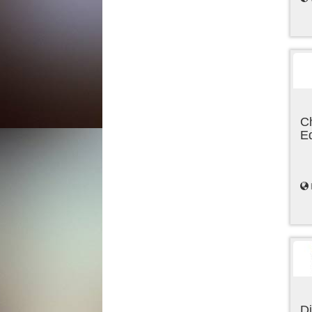
C
E
Di