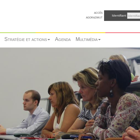
accès
Identifiant
agorazimut
Stratégie et actions
Agenda
Multimédia