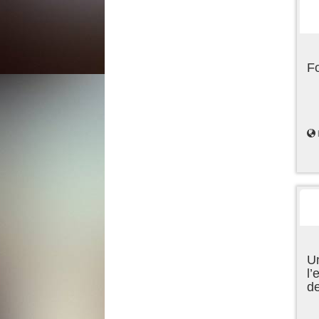
F
Un
l’
d