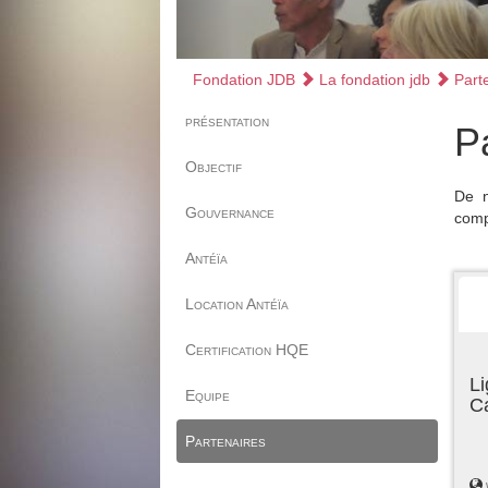
Fondation JDB
La fondation jdb
Parte
présentation
P
Objectif
De n
Gouvernance
comp
Antéïa
Location Antéïa
Certification HQE
Li
Equipe
C
Partenaires