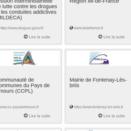
ssion interministérielle
Région Ile-de-France
 lutte contre les drogues
 les conduites addictives
MILDECA)
https://www.drogues.gouv.fr/
www.iledefrance.fr
Lire la suite
Lire la suite
ommunauté de
Mairie de Fontenay-Lès-
ommunes du Pays de
briis
imours (CCPL)
www.cc-paysdelimours.fr
https://www.fontenay-les-briis.fr
Lire la suite
Lire la suite