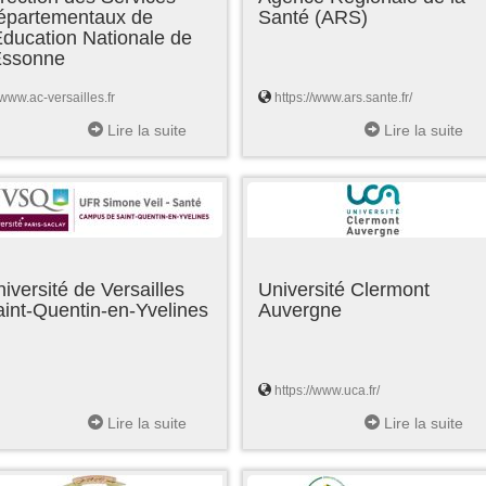
épartementaux de
Santé (ARS)
Education Nationale de
'Essonne
www.ac-versailles.fr
https://www.ars.sante.fr/
Lire la suite
Lire la suite
iversité de Versailles
Université Clermont
int-Quentin-en-Yvelines
Auvergne
https://www.uca.fr/
Lire la suite
Lire la suite