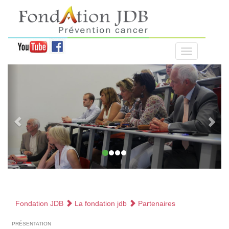
Fondation JDB
La fondation jdb
Partenaires
présentation