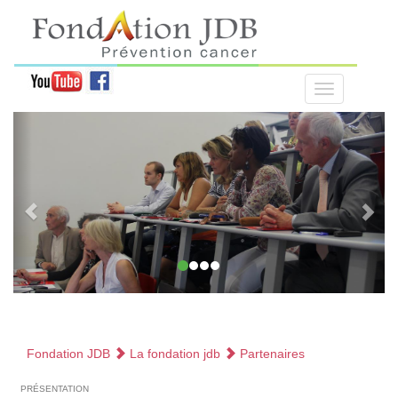
Fondation JDB
La fondation jdb
Partenaires
présentation