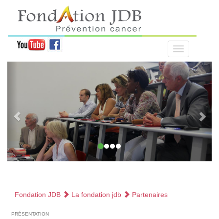
Fondation JDB
La fondation jdb
Partenaires
présentation