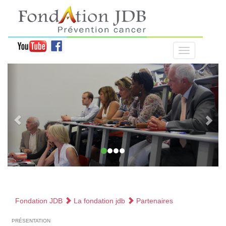
Fondation JDB
La fondation jdb
Partenaires
présentation