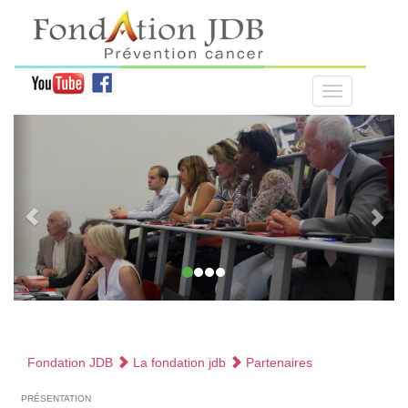
Fondation JDB
La fondation jdb
Partenaires
présentation