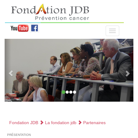
Fondation JDB
La fondation jdb
Partenaires
présentation