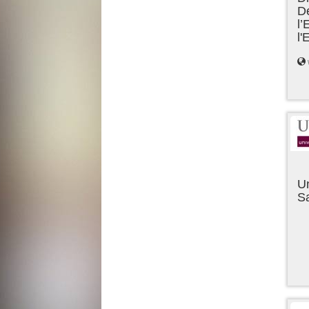
D
l’
l
Un
Sa