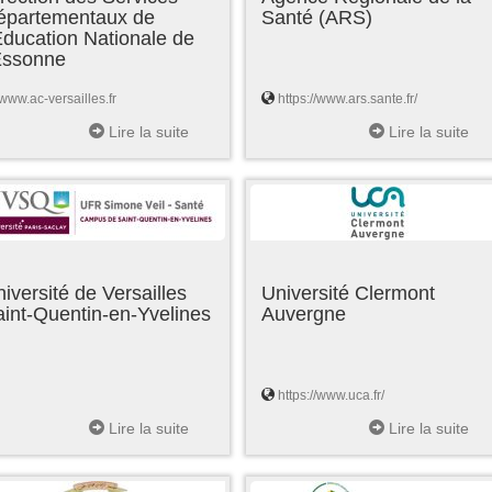
épartementaux de
Santé (ARS)
Education Nationale de
'Essonne
www.ac-versailles.fr
https://www.ars.sante.fr/
Lire la suite
Lire la suite
iversité de Versailles
Université Clermont
int-Quentin-en-Yvelines
Auvergne
https://www.uca.fr/
Lire la suite
Lire la suite