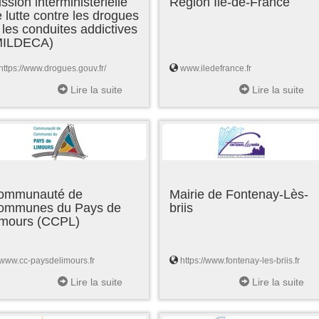
ssion interministérielle
Région Ile-de-France
 lutte contre les drogues
 les conduites addictives
MILDECA)
https://www.drogues.gouv.fr/
www.iledefrance.fr
Lire la suite
Lire la suite
ommunauté de
Mairie de Fontenay-Lès-
ommunes du Pays de
briis
imours (CCPL)
www.cc-paysdelimours.fr
https://www.fontenay-les-briis.fr
Lire la suite
Lire la suite