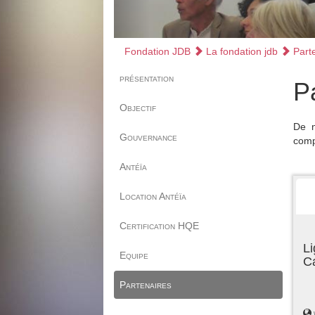
Fondation JDB
La fondation jdb
Parte
présentation
P
Objectif
De n
Gouvernance
comp
Antéïa
Location Antéïa
Certification HQE
Li
Equipe
C
Partenaires