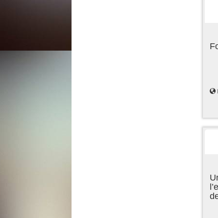
F
Un
l’
d