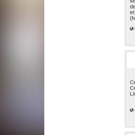
Mi
de
et
(
C
C
L