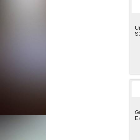
U
Sé
Gr
E