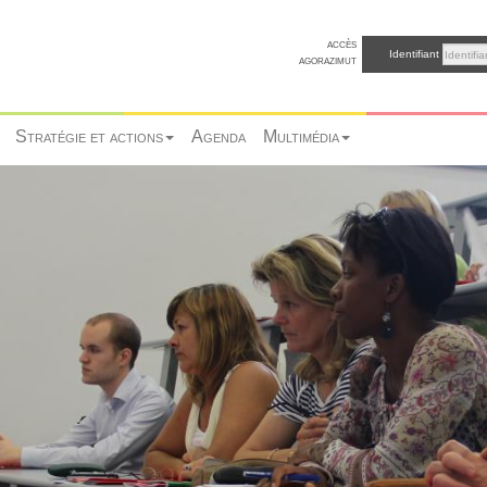
accès
Identifiant
agorazimut
Stratégie et actions
Agenda
Multimédia