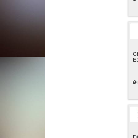
C
E
Di