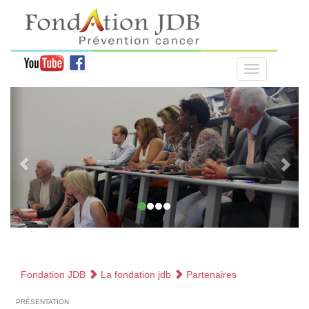
Fondation JDB
La fondation jdb
Partenaires
présentation