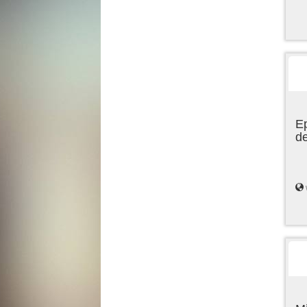
Ep
de