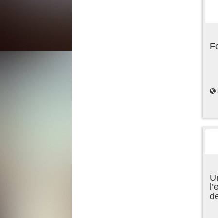
F
Un
l’
d