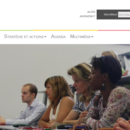
accès
Identifiant
agorazimut
Stratégie et actions
Agenda
Multimédia