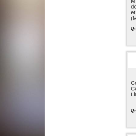
Mi
de
et
(
C
C
L