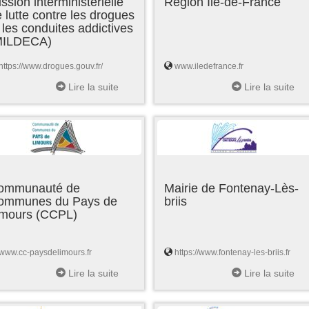
ssion interministérielle
Région Ile-de-France
 lutte contre les drogues
 les conduites addictives
MILDECA)
https://www.drogues.gouv.fr/
www.iledefrance.fr
Lire la suite
Lire la suite
ommunauté de
Mairie de Fontenay-Lès-
ommunes du Pays de
briis
imours (CCPL)
www.cc-paysdelimours.fr
https://www.fontenay-les-briis.fr
Lire la suite
Lire la suite