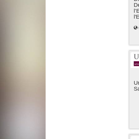
D
l’
l
Un
Sa