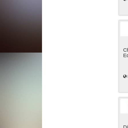
C
E
Di