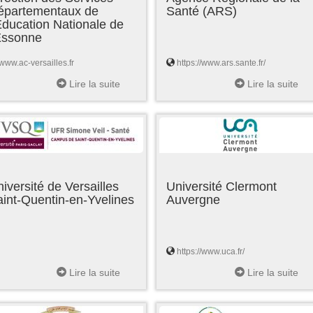
épartementaux de
Santé (ARS)
Education Nationale de
'Essonne
www.ac-versailles.fr
https://www.ars.sante.fr/
Lire la suite
Lire la suite
iversité de Versailles
Université Clermont
int-Quentin-en-Yvelines
Auvergne
https://www.uca.fr/
Lire la suite
Lire la suite