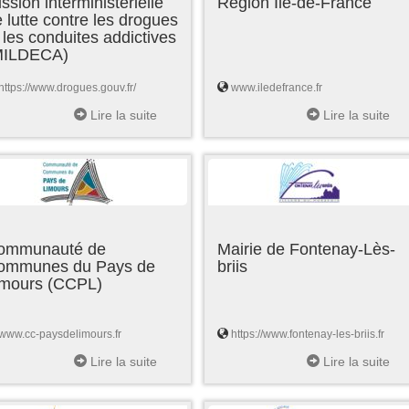
ssion interministérielle
Région Ile-de-France
 lutte contre les drogues
 les conduites addictives
MILDECA)
https://www.drogues.gouv.fr/
www.iledefrance.fr
Lire la suite
Lire la suite
ommunauté de
Mairie de Fontenay-Lès-
ommunes du Pays de
briis
imours (CCPL)
www.cc-paysdelimours.fr
https://www.fontenay-les-briis.fr
Lire la suite
Lire la suite