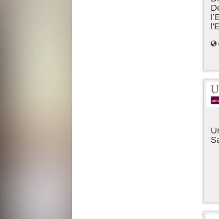
D
l’
l
Un
Sa