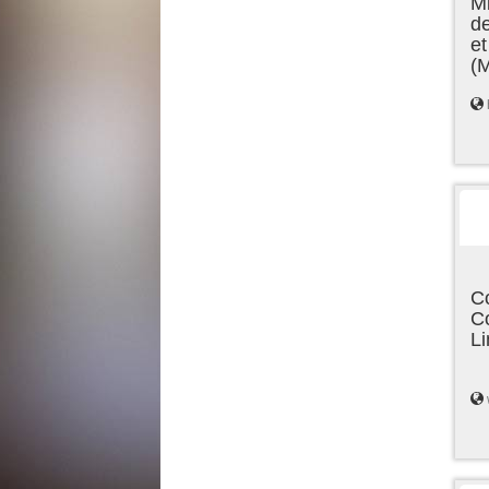
Mi
de
et
(
C
C
L