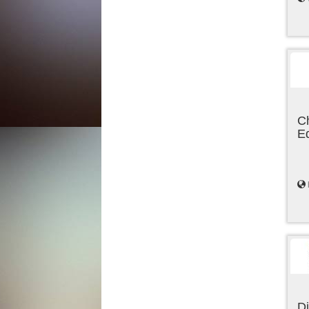
C
E
Di