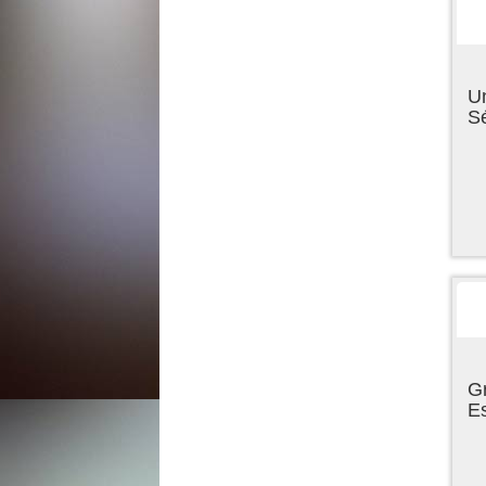
U
Sé
Gr
E