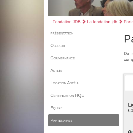
Fondation JDB
La fondation jdb
Parte
présentation
P
Objectif
De n
Gouvernance
comp
Antéïa
Location Antéïa
Certification HQE
Li
Equipe
C
Partenaires