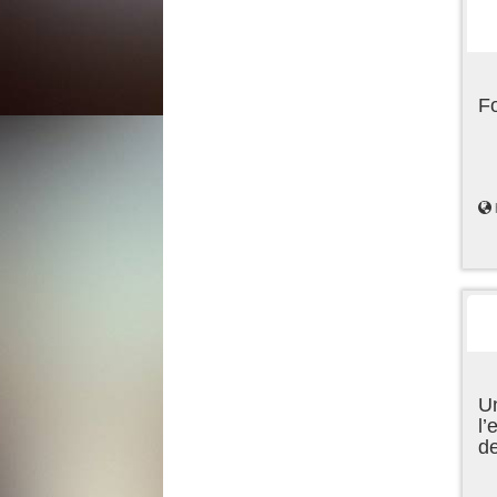
F
Un
l’
d