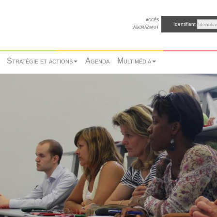
accès
Identifiant
agorazimut
Stratégie et actions
Agenda
Multimédia