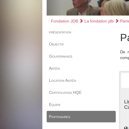
Fondation JDB
La fondation jdb
Parte
présentation
P
Objectif
De n
Gouvernance
comp
Antéïa
Location Antéïa
Certification HQE
Li
Equipe
C
Partenaires