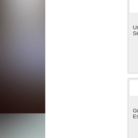
U
Sé
Gr
E