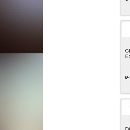
C
E
Di