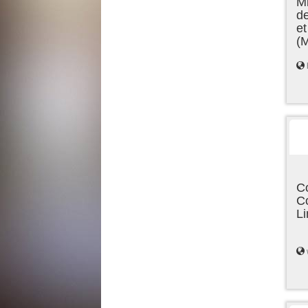
Mi
de
et
(
C
C
L