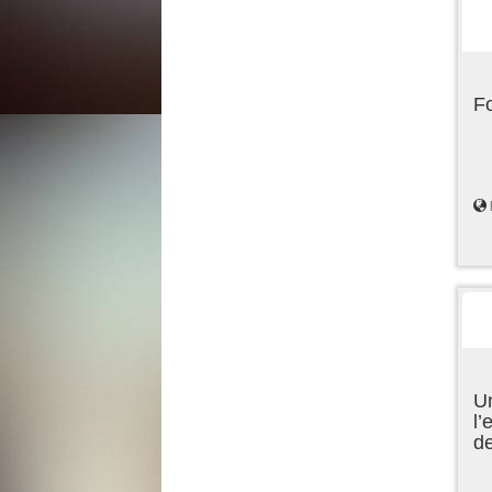
F
Un
l’
d