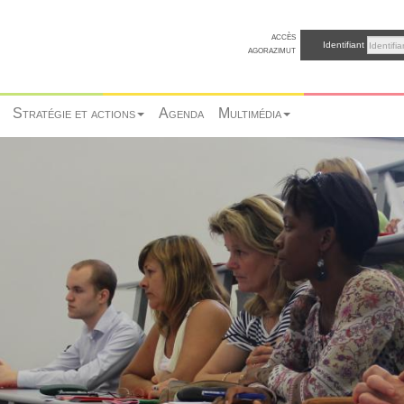
accès
Identifiant
agorazimut
Stratégie et actions
Agenda
Multimédia