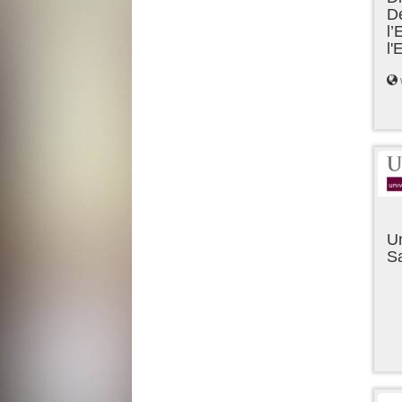
D
l’
l
Un
Sa