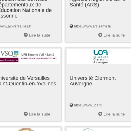
épartementaux de
Santé (ARS)
Education Nationale de
'Essonne
www.ac-versailles.fr
https://www.ars.sante.fr/
Lire la suite
Lire la suite
iversité de Versailles
Université Clermont
int-Quentin-en-Yvelines
Auvergne
https://www.uca.fr/
Lire la suite
Lire la suite