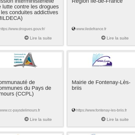
ssion interministérielle
Région Ile-de-France
 lutte contre les drogues
 les conduites addictives
MILDECA)
https://www.drogues.gouv.fr/
www.iledefrance.fr
Lire la suite
Lire la suite
ommunauté de
Mairie de Fontenay-Lès-
ommunes du Pays de
briis
imours (CCPL)
www.cc-paysdelimours.fr
https://www.fontenay-les-briis.fr
Lire la suite
Lire la suite