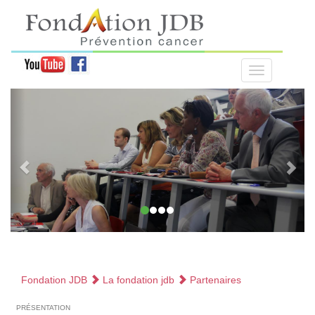
Fondation JDB
La fondation jdb
Partenaires
présentation