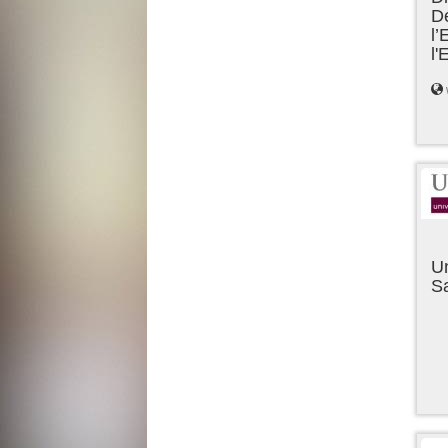
D
l’
l
Un
Sa