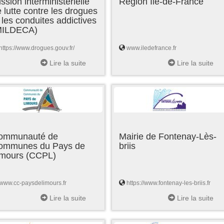
ssion interministérielle
Région Ile-de-France
 lutte contre les drogues
 les conduites addictives
MILDECA)
https://www.drogues.gouv.fr/
www.iledefrance.fr
Lire la suite
Lire la suite
ommunauté de
Mairie de Fontenay-Lès-
ommunes du Pays de
briis
imours (CCPL)
www.cc-paysdelimours.fr
https://www.fontenay-les-briis.fr
Lire la suite
Lire la suite