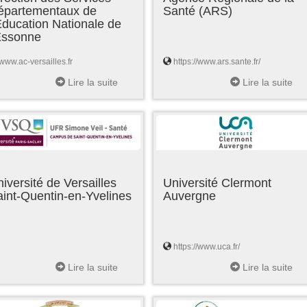
épartementaux de
Santé (ARS)
Education Nationale de
'Essonne
www.ac-versailles.fr
https://www.ars.sante.fr/
Lire la suite
Lire la suite
iversité de Versailles
Université Clermont
int-Quentin-en-Yvelines
Auvergne
https://www.uca.fr/
Lire la suite
Lire la suite