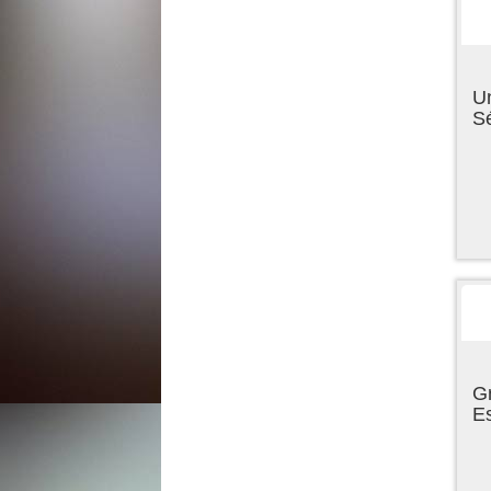
U
Sé
Gr
E