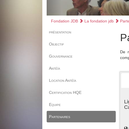
Fondation JDB
La fondation jdb
Parte
présentation
P
Objectif
De n
Gouvernance
comp
Antéïa
Location Antéïa
Certification HQE
Li
Equipe
C
Partenaires