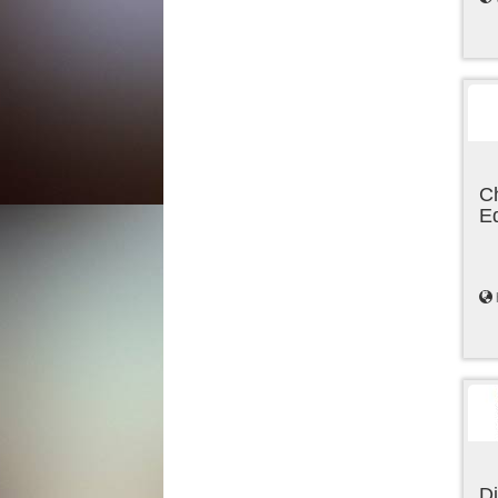
C
E
Di