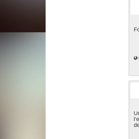
F
Un
l’
d