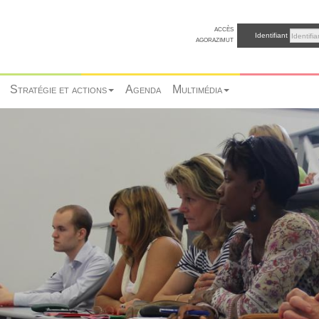
accès
Identifiant
agorazimut
Stratégie et actions
Agenda
Multimédia