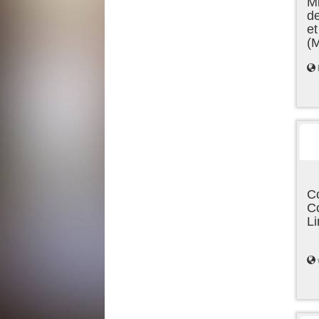
Mi
de
et
(
C
C
L