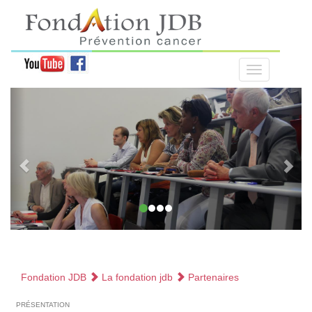
Fondation JDB
La fondation jdb
Partenaires
présentation