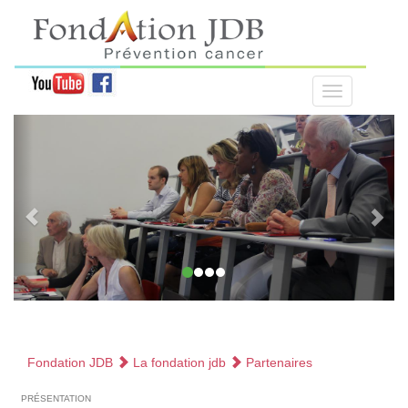
Fondation JDB
La fondation jdb
Partenaires
présentation