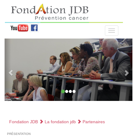
Fondation JDB
La fondation jdb
Partenaires
présentation