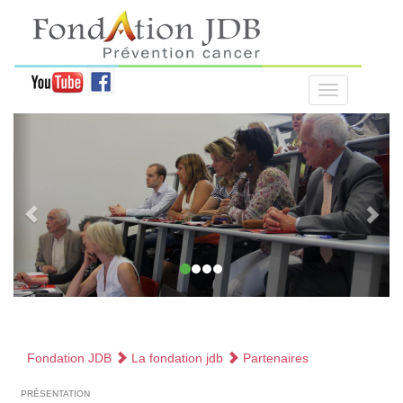
Fondation JDB
La fondation jdb
Partenaires
présentation