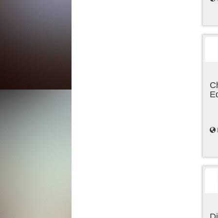
C
E
Di