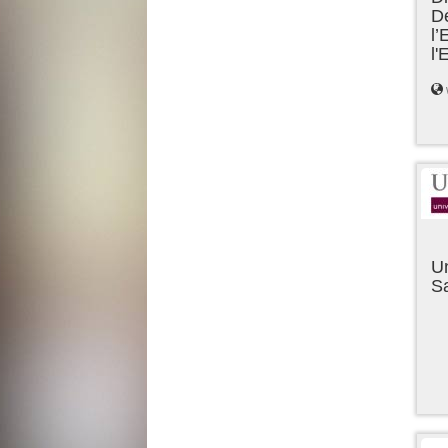
D
l’
l
Un
Sa