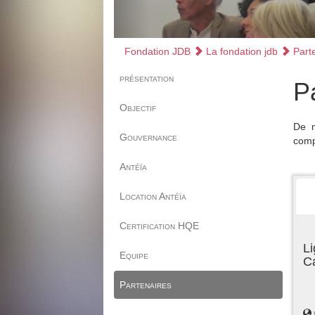
Fondation JDB
La fondation jdb
Parte
présentation
P
Objectif
De n
Gouvernance
comp
Antéïa
Location Antéïa
Certification HQE
Li
Equipe
C
Partenaires