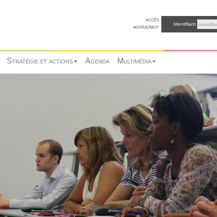
accès
Identifiant
agorazimut
Stratégie et actions
Agenda
Multimédia