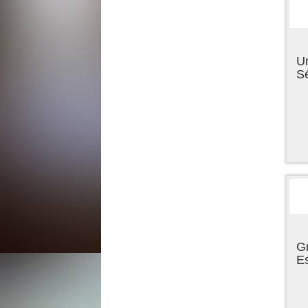
U
Sé
Gr
E