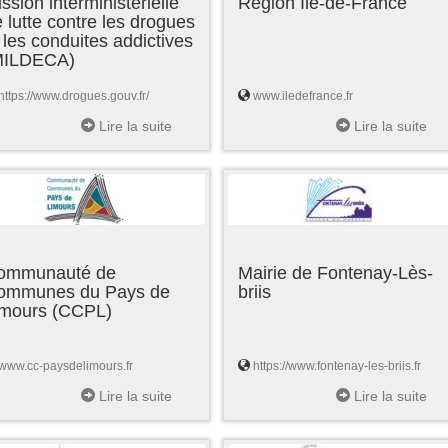
ssion interministérielle
Région Ile-de-France
 lutte contre les drogues
 les conduites addictives
MILDECA)
https://www.drogues.gouv.fr/
www.iledefrance.fr
Lire la suite
Lire la suite
ommunauté de
Mairie de Fontenay-Lès-
ommunes du Pays de
briis
imours (CCPL)
www.cc-paysdelimours.fr
https://www.fontenay-les-briis.fr
Lire la suite
Lire la suite