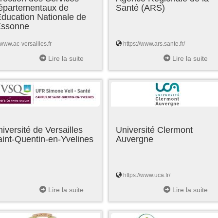
épartementaux de
Santé (ARS)
Education Nationale de
'Essonne
www.ac-versailles.fr
https://www.ars.sante.fr/
Lire la suite
Lire la suite
iversité de Versailles
Université Clermont
int-Quentin-en-Yvelines
Auvergne
https://www.uca.fr/
Lire la suite
Lire la suite