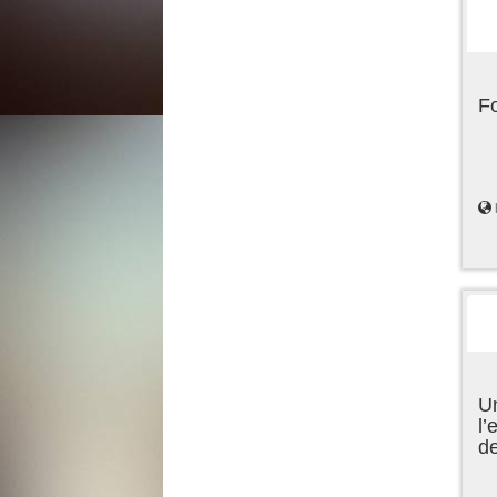
F
Un
l’
d