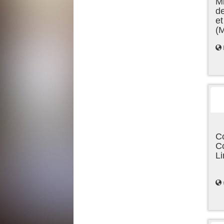
Mi
de
et
(
C
C
L