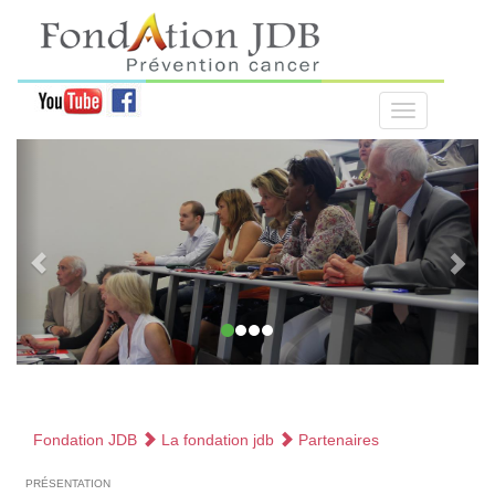
Fondation JDB
La fondation jdb
Partenaires
présentation