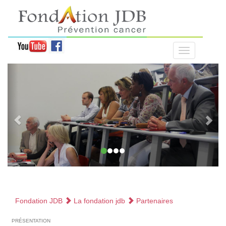
Fondation JDB
La fondation jdb
Partenaires
présentation