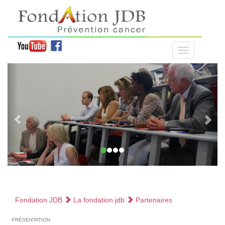
Fondation JDB
La fondation jdb
Partenaires
présentation