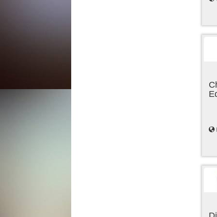
C
E
Di