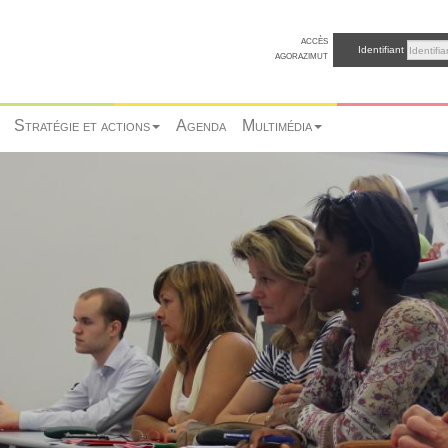
accès
Identifiant
agorazimut
Stratégie et actions
Agenda
Multimédia