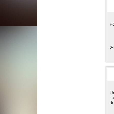
F
Un
l’
d