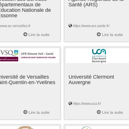
épartementaux de
Santé (ARS)
Education Nationale de
'Essonne
www.ac-versailles.fr
https://www.ars.sante.fr/
Lire la suite
Lire la suite
iversité de Versailles
Université Clermont
int-Quentin-en-Yvelines
Auvergne
https://www.uca.fr/
Lire la suite
Lire la suite