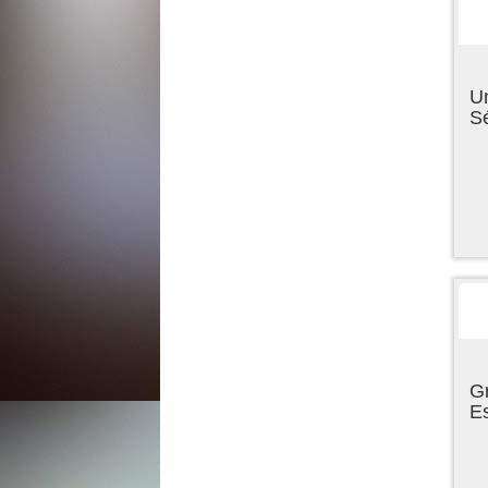
U
Sé
Gr
E