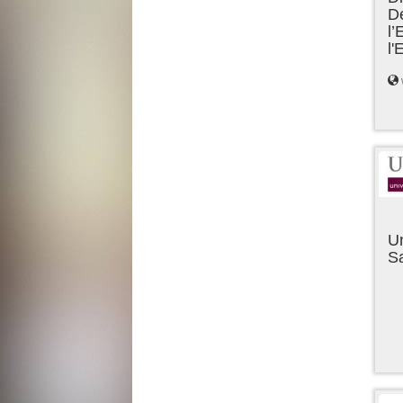
D
l’
l
Un
Sa