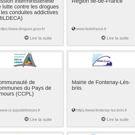
ssion interministérielle
Région Ile-de-France
 lutte contre les drogues
 les conduites addictives
MILDECA)
https://www.drogues.gouv.fr/
www.iledefrance.fr
Lire la suite
Lire la suite
ommunauté de
Mairie de Fontenay-Lès-
ommunes du Pays de
briis
imours (CCPL)
www.cc-paysdelimours.fr
https://www.fontenay-les-briis.fr
Lire la suite
Lire la suite