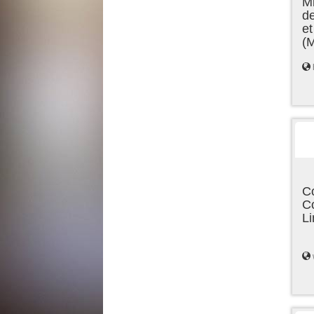
Mi
de
et
(
C
C
L