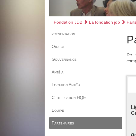
Fondation JDB
La fondation jdb
Parte
présentation
P
Objectif
De n
Gouvernance
comp
Antéïa
Location Antéïa
Certification HQE
Li
Equipe
C
Partenaires