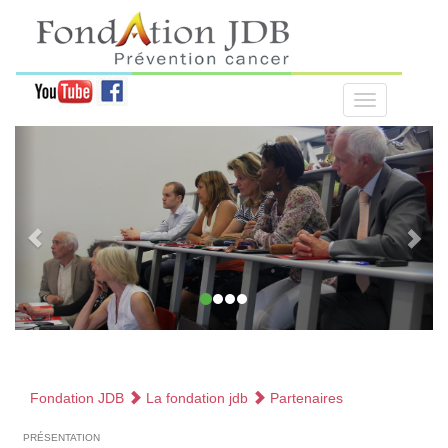
Fondation JDB
La fondation jdb
Partenaires
présentation