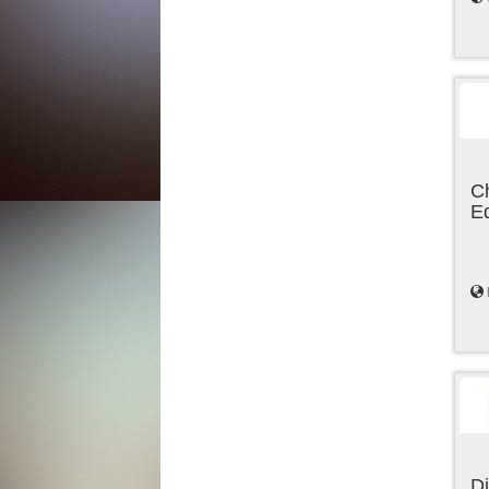
C
E
Di