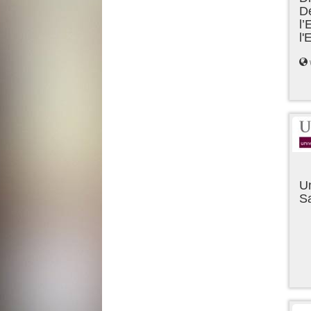
D
l’
l
Un
Sa