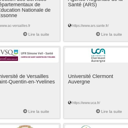
épartementaux de
Santé (ARS)
Education Nationale de
'Essonne
www.ac-versailles.fr
https://www.ars.sante.fr/
Lire la suite
Lire la suite
iversité de Versailles
Université Clermont
int-Quentin-en-Yvelines
Auvergne
https://www.uca.fr/
Lire la suite
Lire la suite