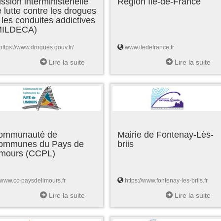
ssion interministérielle
Région Ile-de-France
 lutte contre les drogues
 les conduites addictives
MILDECA)
https://www.drogues.gouv.fr/
www.iledefrance.fr
Lire la suite
Lire la suite
ommunauté de
Mairie de Fontenay-Lès-
ommunes du Pays de
briis
imours (CCPL)
www.cc-paysdelimours.fr
https://www.fontenay-les-briis.fr
Lire la suite
Lire la suite