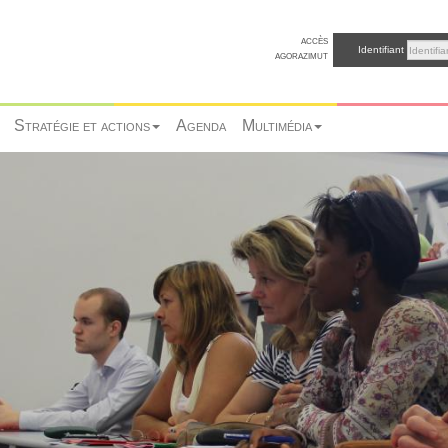
accès
Identifiant
agorazimut
Stratégie et actions
Agenda
Multimédia