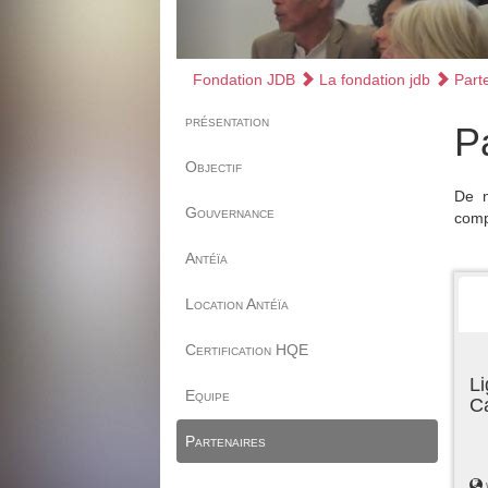
Fondation JDB
La fondation jdb
Parte
présentation
P
Objectif
De n
Gouvernance
comp
Antéïa
Location Antéïa
Certification HQE
Li
Equipe
C
Partenaires