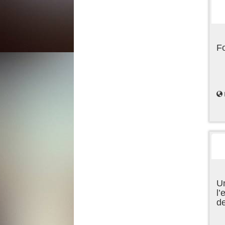
F
Un
l’
d