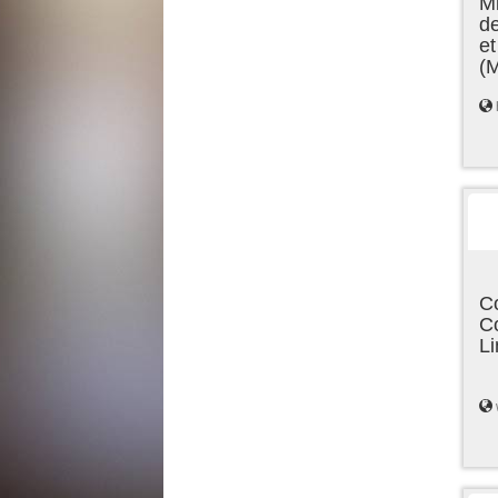
Mi
de
et
(
C
C
L