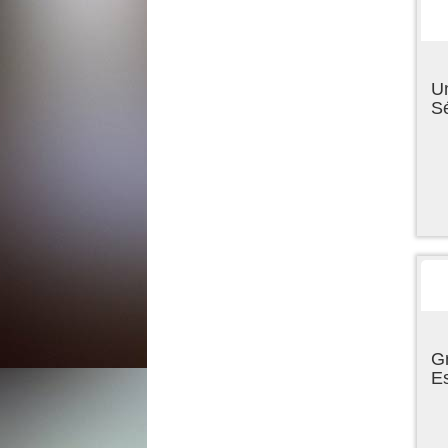
U
Sé
Gr
E